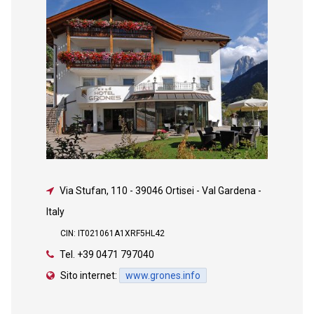
Via Stufan, 110
-
39046 Ortisei - Val Gardena -
Italy
CIN: IT021061A1XRF5HL42
Tel.
+39 0471 797040
Sito internet:
www.grones.info