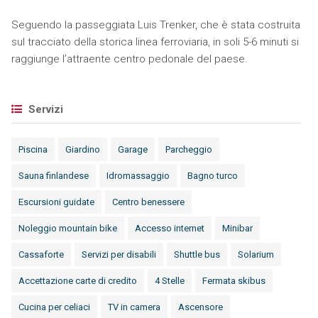
Seguendo la passeggiata Luis Trenker, che è stata costruita
sul tracciato della storica linea ferroviaria, in soli 5-6 minuti si
raggiunge l’attraente centro pedonale del paese.
Servizi
Piscina
Giardino
Garage
Parcheggio
Sauna finlandese
Idromassaggio
Bagno turco
Escursioni guidate
Centro benessere
Noleggio mountain bike
Accesso internet
Minibar
Cassaforte
Servizi per disabili
Shuttle bus
Solarium
Accettazione carte di credito
4 Stelle
Fermata skibus
Cucina per celiaci
TV in camera
Ascensore