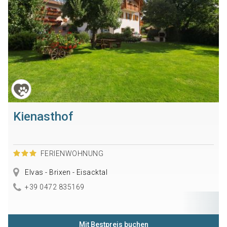
Kienasthof
FERIENWOHNUNG
Elvas - Brixen - Eisacktal
+39 0472 835169
Mit Bestpreis buchen