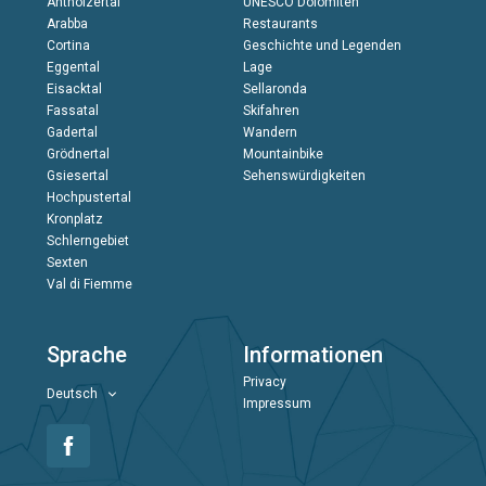
Antholzertal
UNESCO Dolomiten
Arabba
Restaurants
Cortina
Geschichte und Legenden
Eggental
Lage
Eisacktal
Sellaronda
Fassatal
Skifahren
Gadertal
Wandern
Grödnertal
Mountainbike
Gsiesertal
Sehenswürdigkeiten
Hochpustertal
Kronplatz
Schlerngebiet
Sexten
Val di Fiemme
Sprache
Informationen
Privacy
Deutsch
Impressum