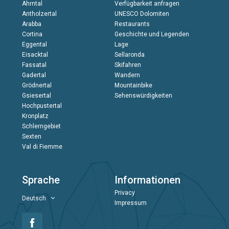
Ahrntal
Verfügbarkeit anfragen
Antholzertal
UNESCO Dolomiten
Arabba
Restaurants
Cortina
Geschichte und Legenden
Eggental
Lage
Eisacktal
Sellaronda
Fassatal
Skifahren
Gadertal
Wandern
Grödnertal
Mountainbike
Gsiesertal
Sehenswürdigkeiten
Hochpustertal
Kronplatz
Schlerngebiet
Sexten
Val di Fiemme
Sprache
Informationen
Privacy
Deutsch
Impressum