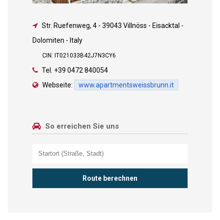
Str. Ruefenweg, 4
-
39043 Villnöss - Eisacktal -
Dolomiten - Italy
CIN: IT021033B42J7N3CY6
Tel.
+39 0472 840054
Webseite:
www.apartmentsweissbrunn.it
So erreichen Sie uns