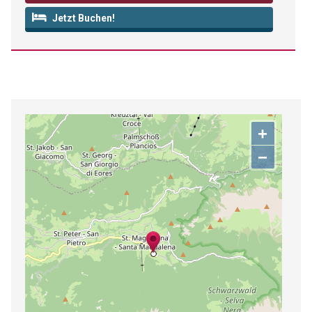
Jetzt Buchen!
+
−