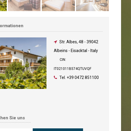
formationen
Str. Albes, 48
-
39042
Albeins - Eisacktal - Italy
CIN:
IT021011B574QTUVQF
Tel.
+39 0472 851100
chen Sie uns