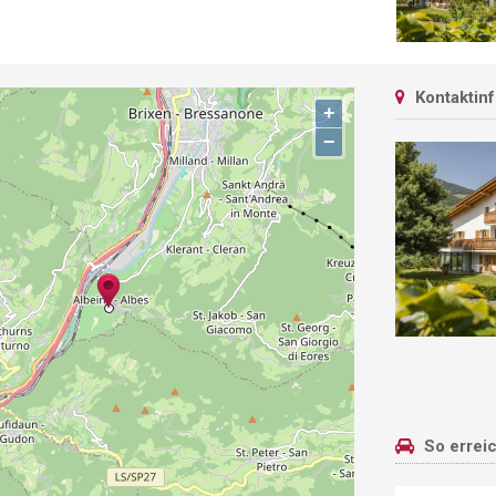
Kontaktin
+
−
So errei