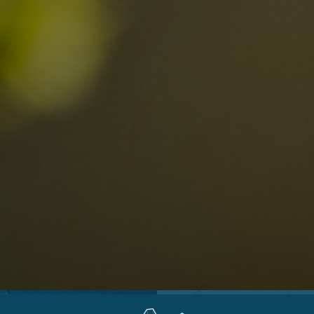
Ortschaften
Ahrntal
V
Antholzertal
U
Arabba
R
0
Cortina
G
Eggental
L
Kinder
Eisacktal
S
Fassatal
S
Gadertal
Grödnertal
M
erbindlich
Gsiesertal
S
fragen
Hochpustertal
Kronplatz
Schlerngebiet
Sexten
Val di Fiemme