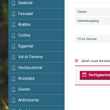
Gadertal
Garten
Fassatal
Internetzugang
Arabba
Cortina
TV im Zimmer
Eggental
Val di Fiemme
Jetzt zum beste
Hochpustertal
Verfügbarkei
Kronplatz
Sexten
Antholzertal