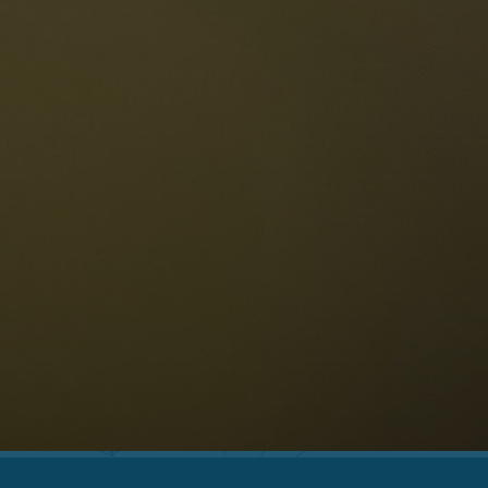
Die Dolomiten
Sprache
erfügbarkeit anfragen
Deutsch
NESCO Dolomiten
estaurants
eschichte und Legenden
age
ellaronda
kifahren
Informationen
Wandern
ountainbike
Privacy
ehenswürdigkeiten
Impressum