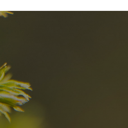
el
Die besten R
in den Dolomi
Hier entdecken