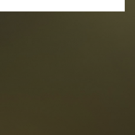
estaurants
ten