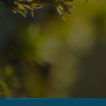
11
12
2
Anreise
Abreise
Erwachsene
Unv
Hotel
Ortschaft
An