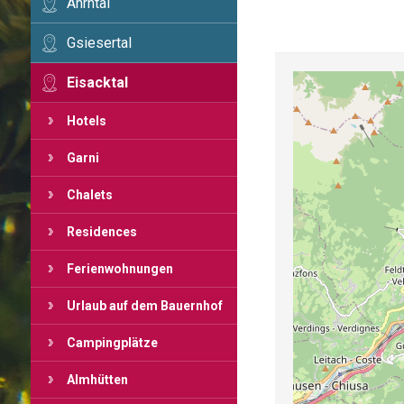
Ahrntal
Gsiesertal
Eisacktal
Hotels
Garni
Chalets
Residences
Ferienwohnungen
Urlaub auf dem Bauernhof
Campingplätze
Almhütten