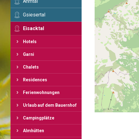
Ahrntal
Gsiesertal
Eisacktal
Hotels
Garni
Chalets
Residences
Ferienwohnungen
Urlaub auf dem Bauernhof
Campingplätze
Almhütten