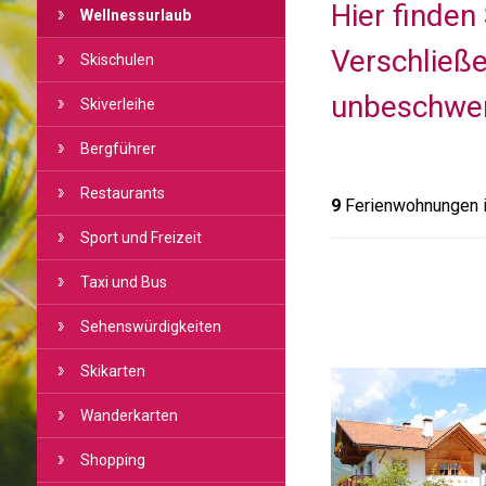
Hier finden
Wellnessurlaub
Verschließe
Skischulen
unbeschwer
Skiverleihe
Bergführer
Restaurants
9
Ferienwohnungen i
Sport und Freizeit
Taxi und Bus
Sehenswürdigkeiten
Skikarten
Wanderkarten
Shopping