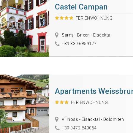
Castel Campan
FERIENWOHNUNG
Sarns - Brixen - Eisacktal
+39 339 6859177
Apartments Weissbru
FERIENWOHNUNG
Villnöss - Eisacktal - Dolomiten
+39 0472 840054