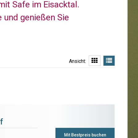
it Safe im Eisacktal.
e und genießen Sie
Ansicht:
f
Mit Bestpreis buchen