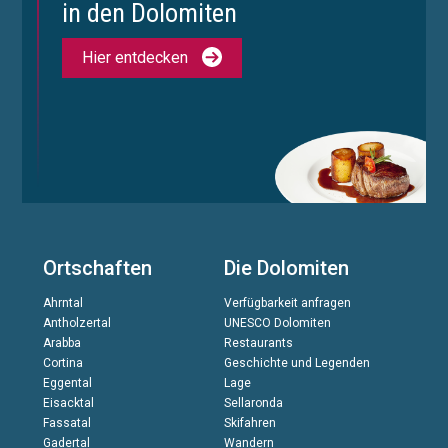
in den Dolomiten
Hier entdecken
Ortschaften
Die Dolomiten
Ahrntal
Verfügbarkeit anfragen
Antholzertal
UNESCO Dolomiten
Arabba
Restaurants
Cortina
Geschichte und Legenden
Eggental
Lage
Eisacktal
Sellaronda
Fassatal
Skifahren
Gadertal
Wandern