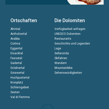
Ortschaften
Die Dolomiten
Ahrntal
Verfügbarkeit anfragen
Antholzertal
UNESCO Dolomiten
Arabba
Restaurants
Cortina
Geschichte und Legenden
Eggental
Lage
Eisacktal
Sellaronda
Fassatal
Skifahren
Gadertal
Wandern
Grödnertal
Mountainbike
Gsiesertal
Sehenswürdigkeiten
Hochpustertal
Kronplatz
Schlerngebiet
Sexten
Val di Fiemme