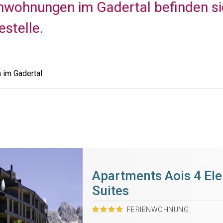
nwohnungen im Gadertal befinden sic
estelle.
im Gadertal
Apartments Aois 4 El
Suites
FERIENWOHNUNG