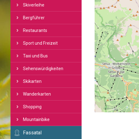
Skiverleihe
Bergführer
Restaurants
Sport und Freizeit
Taxi und Bus
Sehenswürdigkeiten
Skikarten
Wanderkarten
Shopping
Mountainbike
Fassatal