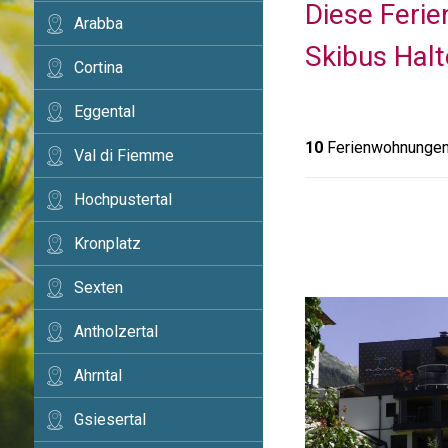
Diese Ferie
Arabba
Skibus Halt
Cortina
Eggental
10
Ferienwohnungen 
Val di Fiemme
Hochpustertal
Kronplatz
Sexten
Antholzertal
Ahrntal
Gsiesertal