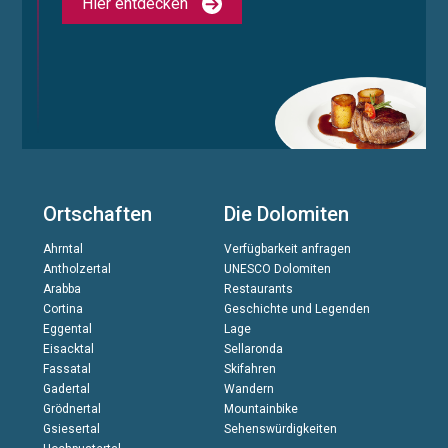
Hier entdecken
Ortschaften
Die Dolomiten
Ahrntal
Verfügbarkeit anfragen
Antholzertal
UNESCO Dolomiten
Arabba
Restaurants
Cortina
Geschichte und Legenden
Eggental
Lage
Eisacktal
Sellaronda
Fassatal
Skifahren
Gadertal
Wandern
Grödnertal
Mountainbike
Gsiesertal
Sehenswürdigkeiten