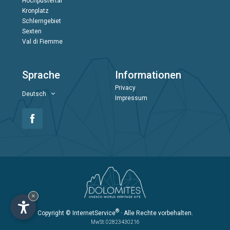
Hochpustertal
Kronplatz
Schlerngebiet
Sexten
Val di Fiemme
Sprache
Informationen
Privacy
Deutsch
Impressum
×
®
Copyright
© InternetService
· Alle Rechte vorbehalten.
MwSt: 02823430216