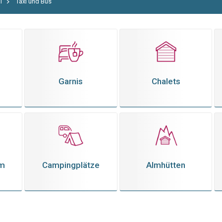
l
Taxi und Bus
Garnis
Chalets
em
Campingplätze
Almhütten