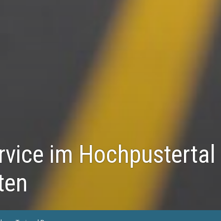
rvice im Hochpustertal
ten