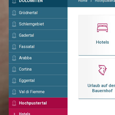
DOLOMITEN
Home
Hochpusterta
Grödnertal
Schlerngebiet
Gadertal
Hotels
Fassatal
Arabba
Cortina
Eggental
Urlaub auf d
Bauernhof
Val di Fiemme
Hochpustertal
Hotels