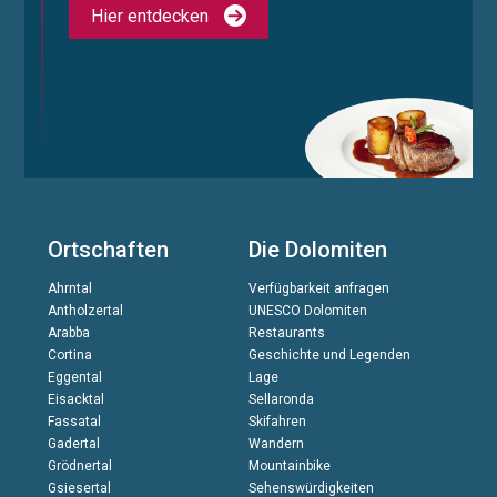
Hier entdecken
Ortschaften
Die Dolomiten
Ahrntal
Verfügbarkeit anfragen
Antholzertal
UNESCO Dolomiten
Arabba
Restaurants
Cortina
Geschichte und Legenden
Eggental
Lage
Eisacktal
Sellaronda
Fassatal
Skifahren
Gadertal
Wandern
Grödnertal
Mountainbike
Gsiesertal
Sehenswürdigkeiten