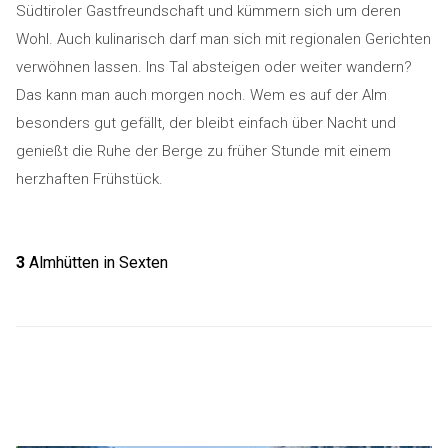
Südtiroler Gastfreundschaft und kümmern sich um deren
Wohl. Auch kulinarisch darf man sich mit regionalen Gerichten
verwöhnen lassen. Ins Tal absteigen oder weiter wandern?
Das kann man auch morgen noch. Wem es auf der Alm
besonders gut gefällt, der bleibt einfach über Nacht und
genießt die Ruhe der Berge zu früher Stunde mit einem
herzhaften Frühstück.
3
Almhütten in Sexten