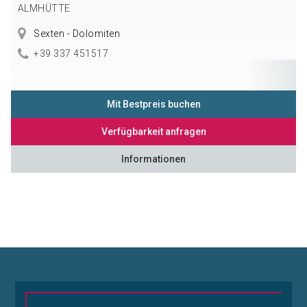
ALMHÜTTE
Sexten - Dolomiten
+39 337 451517
Mit Bestpreis buchen
Verfügbarkeit anfragen
Informationen