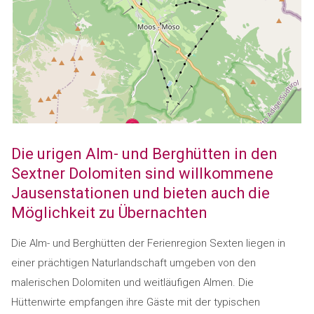
Die urigen Alm- und Berghütten in den
Sextner Dolomiten sind willkommene
Jausenstationen und bieten auch die
Möglichkeit zu Übernachten
Die Alm- und Berghütten der Ferienregion Sexten liegen in
einer prächtigen Naturlandschaft umgeben von den
malerischen Dolomiten und weitläufigen Almen. Die
Hüttenwirte empfangen ihre Gäste mit der typischen