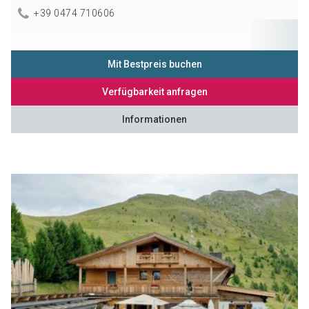
+39 0474 710606
Mit Bestpreis buchen
Verfügbarkeit anfragen
Informationen