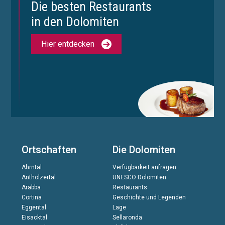
Die besten Restaurants
in den Dolomiten
Hier entdecken
Ortschaften
Die Dolomiten
Ahrntal
Verfügbarkeit anfragen
Antholzertal
UNESCO Dolomiten
Arabba
Restaurants
Cortina
Geschichte und Legenden
Eggental
Lage
Eisacktal
Sellaronda