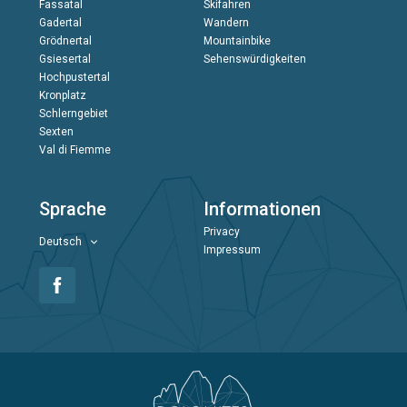
Fassatal
Skifahren
Gadertal
Wandern
Grödnertal
Mountainbike
Gsiesertal
Sehenswürdigkeiten
Hochpustertal
Kronplatz
Schlerngebiet
Sexten
Val di Fiemme
Sprache
Informationen
Privacy
Deutsch
Impressum