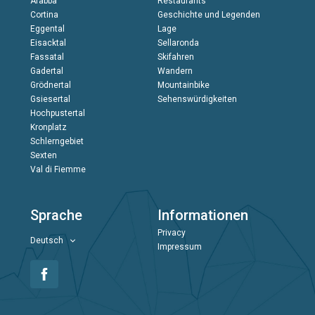
Arabba
Restaurants
Cortina
Geschichte und Legenden
Eggental
Lage
Eisacktal
Sellaronda
Fassatal
Skifahren
Gadertal
Wandern
Grödnertal
Mountainbike
Gsiesertal
Sehenswürdigkeiten
Hochpustertal
Kronplatz
Schlerngebiet
Sexten
Val di Fiemme
Sprache
Informationen
Privacy
Deutsch
Impressum