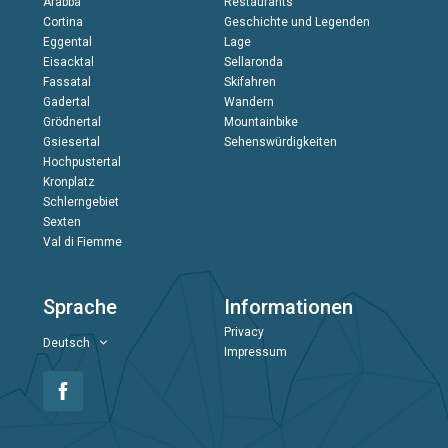
Arabba
Restaurants
Cortina
Geschichte und Legenden
Eggental
Lage
Eisacktal
Sellaronda
Fassatal
Skifahren
Gadertal
Wandern
Grödnertal
Mountainbike
Gsiesertal
Sehenswürdigkeiten
Hochpustertal
Kronplatz
Schlerngebiet
Sexten
Val di Fiemme
Sprache
Informationen
Privacy
Deutsch
Impressum