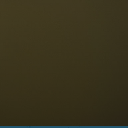
Le Dolomiti
Lingua
ichiesta disponibilità
Italiano
olomiti UNESCO
istoranti
toria e leggende
osizione
ellaronda
ciare
Informazioni
scursioni
ountain bike
Privacy
uoghi d'interesse
Impressum