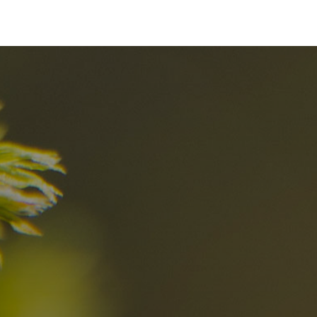
I migliori Rist
nelle Dolomiti
i sogni?
Scoprili ora
za nelle Dolomiti