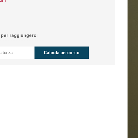
com
o per raggiungerci