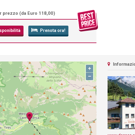
r prezzo (
da Euro 118,00
)
sponibilità
Prenota ora!
Informazio
+
−