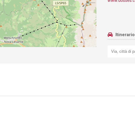
www.dosses.
Itinerari