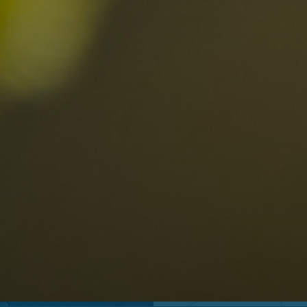
Località
Alta Val Pusteria
R
Altopiano dello Sciliar
D
0
Arabba
R
Cortina
S
Bambini
Plan de Corones
P
Sesto
S
Val Badia
S
Val d'Ega
E
hiesta
Val di Fassa
M
za impegno
Val di Fiemme
L
Val Gardena
Valle Anterselva
Valle Aurina
Valle di Casies
Valle Isarco