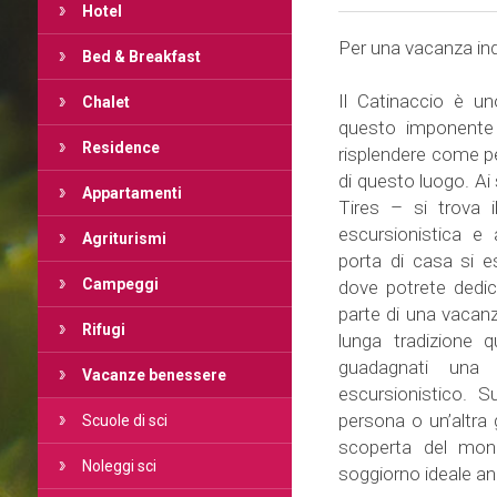
Hotel
Per una vacanza ind
Bed & Breakfast
Il Catinaccio è un
Chalet
questo imponente 
Residence
risplendere come per
di questo luogo. Ai s
Appartamenti
Tires – si trova
escursionistica e 
Agriturismi
porta di casa si es
Campeggi
dove potrete dedica
parte di una vacanz
Rifugi
lunga tradizione 
guadagnati una
Vacanze benessere
escursionistico. S
persona o un’altra 
Scuole di sci
scoperta del mon
Noleggi sci
soggiorno ideale anc