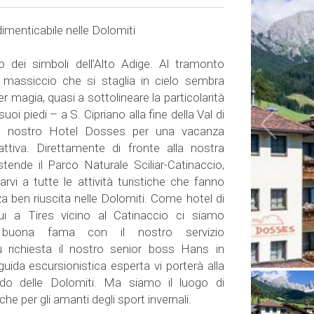
imenticabile nelle Dolomiti
o dei simboli dell’Alto Adige. Al tramonto
massiccio che si staglia in cielo sembra
 magia, quasi a sottolineare la particolarità
uoi piedi – a S. Cipriano alla fine della Val di
 il nostro Hotel Dosses per una vacanza
attiva. Direttamente di fronte alla nostra
tende il Parco Naturale Sciliar-Catinaccio,
rvi a tutte le attività turistiche che fanno
a ben riuscita nelle Dolomiti. Come hotel di
qui a Tires vicino al Catinaccio ci siamo
 buona fama con il nostro servizio
u richiesta il nostro senior boss Hans in
guida escursionistica esperta vi porterà alla
do delle Dolomiti. Ma siamo il luogo di
he per gli amanti degli sport invernali.