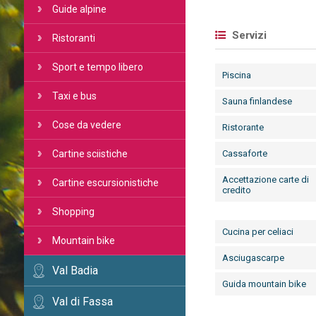
Guide alpine
Servizi
Ristoranti
Sport e tempo libero
Piscina
Taxi e bus
Sauna finlandese
Cose da vedere
Ristorante
Cartine sciistiche
Cassaforte
Accettazione carte di
Cartine escursionistiche
credito
Shopping
Cucina per celiaci
Mountain bike
Asciugascarpe
Val Badia
Guida mountain bike
Val di Fassa