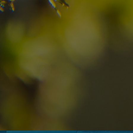
09
10
2
Arrivo
Partenza
Adulti
Ric
Hotel
Località
sen