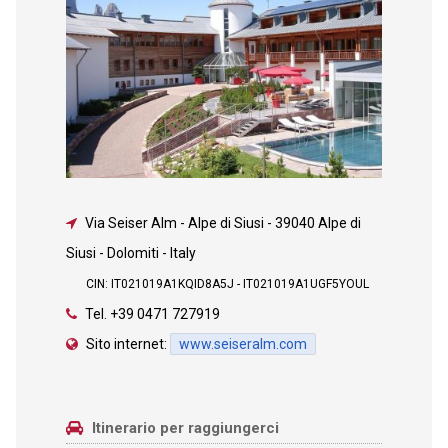
Via Seiser Alm - Alpe di Siusi
-
39040 Alpe di
Siusi - Dolomiti - Italy
CIN: IT021019A1KQID8A5J - IT021019A1UGF5YOUL
Tel.
+39 0471 727919
Sito internet:
www.seiseralm.com
Itinerario per raggiungerci