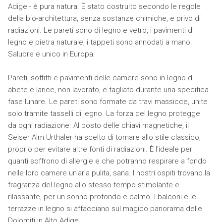
Adige - è pura natura. È stato costruito secondo le regole
della bio-architettura, senza sostanze chimiche, e privo di
radiazioni. Le pareti sono di legno e vetro, i pavimenti di
legno e pietra naturale, i tappeti sono annodati a mano.
Salubre e unico in Europa.
Pareti, soffitti e pavimenti delle camere sono in legno di
abete e larice, non lavorato, e tagliato durante una specifica
fase lunare. Le pareti sono formate da travi massicce, unite
solo tramite tasselli di legno. La forza del legno protegge
da ogni radiazione. Al posto delle chiavi magnetiche, il
Seiser Alm Urthaler ha scelto di tornare allo stile classico,
proprio per evitare altre fonti di radiazioni. È l'ideale per
quanti soffrono di allergie e che potranno respirare a fondo
nelle loro camere un'aria pulita, sana. I nostri ospiti trovano la
fragranza del legno allo stesso tempo stimolante e
rilassante, per un sonno profondo e calmo. I balconi e le
terrazze in legno si affacciano sul magico panorama delle
Dolomiti in Alto Adige.