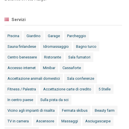
Servizi
Piscina
Giardino
Garage
Parcheggio
Sauna finlandese
Idromassaggio
Bagno turco
Centro benessere
Ristorante
Sala fumatori
Accesso internet
Minibar
Cassaforte
Accettazione animali domestici
Sala conferenze
Fitness / Palestra
Accettazione carte di credito
5 Stelle
In centro paese
Sulla pista da sci
Vicino agli impianti di risalita
Fermata skibus
Beauty farm
TV in camera
Ascensore
Massaggi
Asciugascarpe