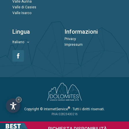
Valle Aurina
Valle di Casies
Valle Isarco
Lingua
Informazioni
Privacy
Italiano
Impressum
×
®
Copyright
© InternetService
· Tutti i diritti riservati.
P.IVA: 02823430216
RICHIESTA
DISPONIBILITÀ