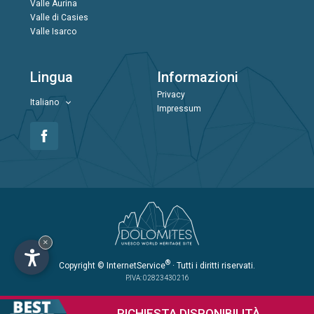
Valle Aurina
Valle di Casies
Valle Isarco
Lingua
Informazioni
Privacy
Italiano
Impressum
×
®
Copyright
© InternetService
· Tutti i diritti riservati.
P.IVA: 02823430216
RICHIESTA
DISPONIBILITÀ