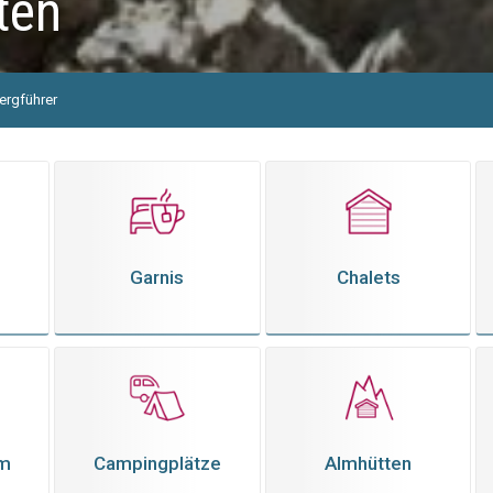
ten
ergführer
Garnis
Chalets
em
Campingplätze
Almhütten