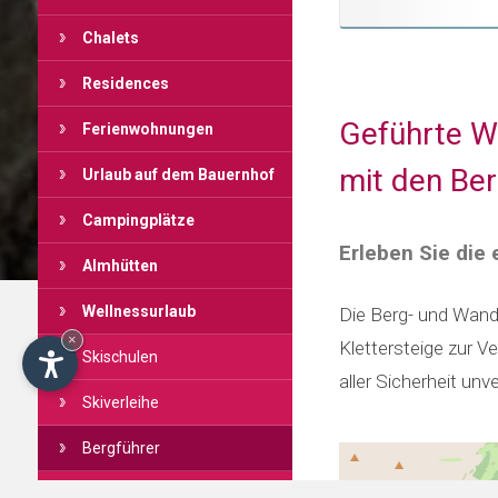
Chalets
Residences
Geführte Wa
Ferienwohnungen
mit den Ber
Urlaub auf dem Bauernhof
Campingplätze
Erleben Sie die
Almhütten
Wellnessurlaub
Die Berg- und Wand
×
Klettersteige zur V
Skischulen
aller Sicherheit un
Skiverleihe
Bergführer
Restaurants