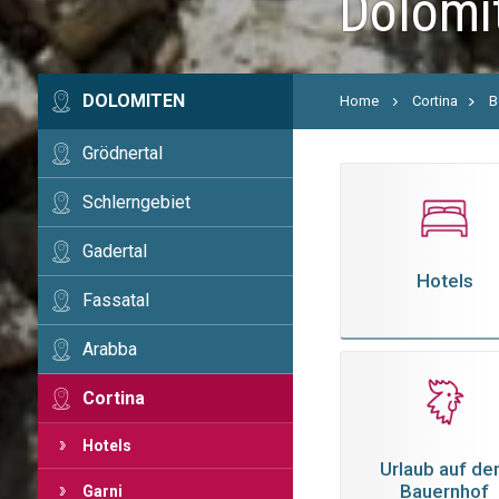
Dolomi
DOLOMITEN
Home
Cortina
B
Grödnertal
Schlerngebiet
Gadertal
Hotels
Fassatal
Arabba
Cortina
Hotels
Urlaub auf d
Bauernhof
Garni