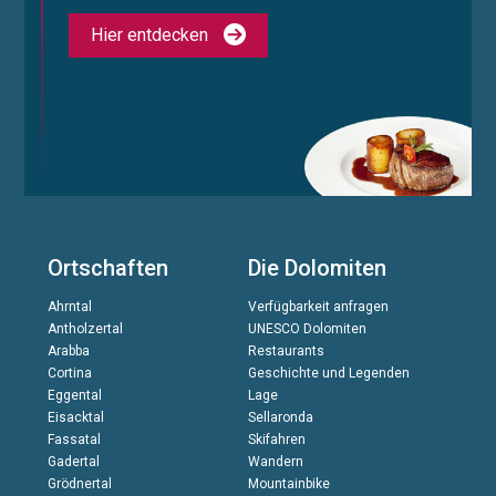
Hier entdecken
Ortschaften
Die Dolomiten
Ahrntal
Verfügbarkeit anfragen
Antholzertal
UNESCO Dolomiten
Arabba
Restaurants
Cortina
Geschichte und Legenden
Eggental
Lage
Eisacktal
Sellaronda
Fassatal
Skifahren
Gadertal
Wandern
Grödnertal
Mountainbike