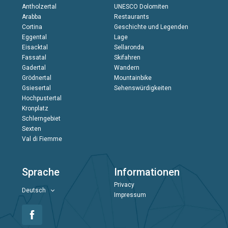
Antholzertal
UNESCO Dolomiten
Arabba
Restaurants
Cortina
Geschichte und Legenden
Eggental
Lage
Eisacktal
Sellaronda
Fassatal
Skifahren
Gadertal
Wandern
Grödnertal
Mountainbike
Gsiesertal
Sehenswürdigkeiten
Hochpustertal
Kronplatz
Schlerngebiet
Sexten
Val di Fiemme
Sprache
Informationen
Privacy
Deutsch
Impressum