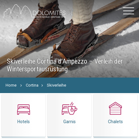
Skiverleihe Cortina d’Ampezzo – Verleih der
Wintersportausrüstung
Home
Cortina
Skiverleihe
Hotels
Garnis
Chalets