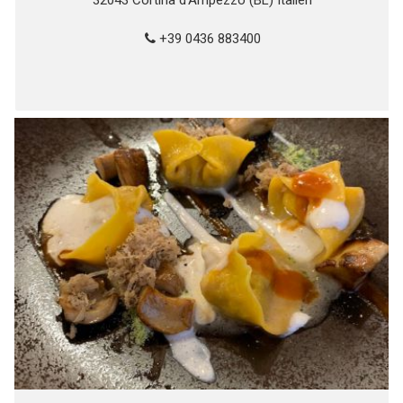
32043 Cortina d'Ampezzo (BL) Italien
+39 0436 883400