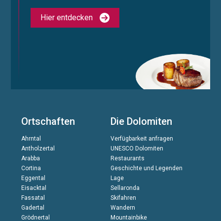
Hier entdecken
Ortschaften
Die Dolomiten
Ahrntal
Verfügbarkeit anfragen
Antholzertal
UNESCO Dolomiten
Arabba
Restaurants
Cortina
Geschichte und Legenden
Eggental
Lage
Eisacktal
Sellaronda
Fassatal
Skifahren
Gadertal
Wandern
Grödnertal
Mountainbike