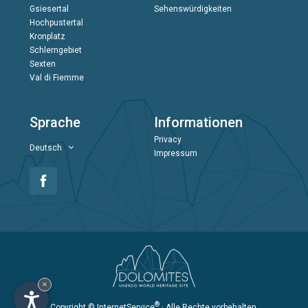
Gsiesertal
Sehenswürdigkeiten
Hochpustertal
Kronplatz
Schlerngebiet
Sexten
Val di Fiemme
Sprache
Informationen
Privacy
Deutsch
Impressum
×
®
Copyright
© InternetService
· Alle Rechte vorbehalten.