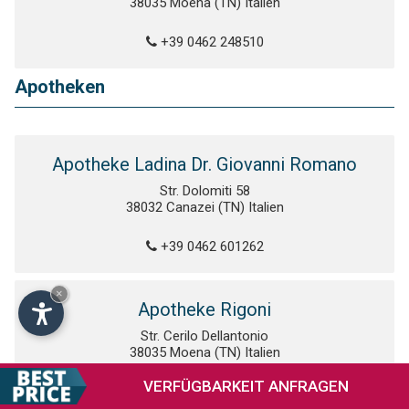
38035 Moena (TN) Italien
+39 0462 248510
Apotheken
Apotheke Ladina Dr. Giovanni Romano
Str. Dolomiti 58
38032 Canazei (TN) Italien
+39 0462 601262
×
Apotheke Rigoni
Str. Cerilo Dellantonio
38035 Moena (TN) Italien
VERFÜGBARKEIT
ANFRAGEN
+39 0462 573234