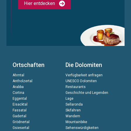
Hier entdecken
Ortschaften
Die Dolomiten
Ahrntal
Verfügbarkeit anfragen
Antholzertal
UNESCO Dolomiten
Arabba
Restaurants
Cortina
Geschichte und Legenden
Eggental
Lage
Eisacktal
Sellaronda
Fassatal
Skifahren
Gadertal
Wandern
Grödnertal
Mountainbike
Gsiesertal
Sehenswürdigkeiten