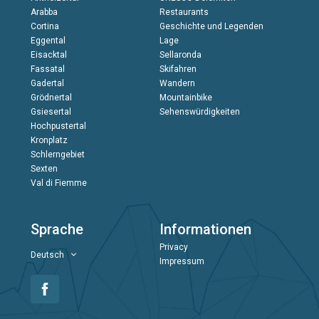
Arabba
Restaurants
Cortina
Geschichte und Legenden
Eggental
Lage
Eisacktal
Sellaronda
Fassatal
Skifahren
Gadertal
Wandern
Grödnertal
Mountainbike
Gsiesertal
Sehenswürdigkeiten
Hochpustertal
Kronplatz
Schlerngebiet
Sexten
Val di Fiemme
Sprache
Informationen
Privacy
Deutsch
Impressum