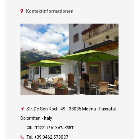
Kontaktinformationen
Str. De Sen Roch, 49
-
38035 Moena - Fassatal -
Dolomiten - Italy
CIN: IT022118A1XA7JK5RT
Tel.
+39 0462 573037