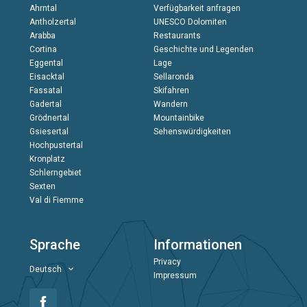
Ahrntal
Verfügbarkeit anfragen
Antholzertal
UNESCO Dolomiten
Arabba
Restaurants
Cortina
Geschichte und Legenden
Eggental
Lage
Eisacktal
Sellaronda
Fassatal
Skifahren
Gadertal
Wandern
Grödnertal
Mountainbike
Gsiesertal
Sehenswürdigkeiten
Hochpustertal
Kronplatz
Schlerngebiet
Sexten
Val di Fiemme
Sprache
Informationen
Privacy
Deutsch
Impressum