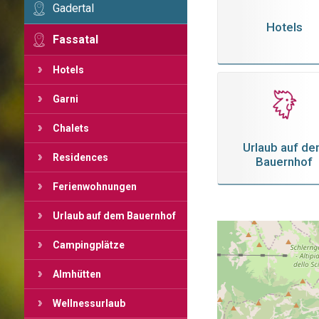
Gadertal
Hotels
Fassatal
Hotels
Garni
Chalets
Urlaub auf d
Residences
Bauernhof
Ferienwohnungen
Urlaub auf dem Bauernhof
Campingplätze
Almhütten
Wellnessurlaub