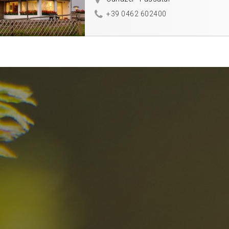
+39 0462 602400
el
Die besten R
in den Dolomi
Hier entdecken