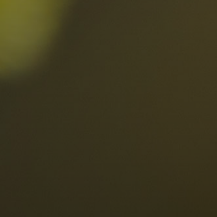
Ortschaften
Ahrntal
V
Antholzertal
U
Arabba
R
0
Cortina
G
Eggental
L
Kinder
Eisacktal
S
Fassatal
S
Gadertal
Grödnertal
M
erbindlich
Gsiesertal
S
fragen
Hochpustertal
Kronplatz
Schlerngebiet
Sexten
Val di Fiemme