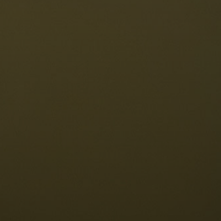
Die Dolomiten
Sprache
erfügbarkeit anfragen
Deutsch
NESCO Dolomiten
estaurants
eschichte und Legenden
age
ellaronda
kifahren
Informationen
Wandern
ountainbike
Privacy
ehenswürdigkeiten
Impressum