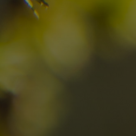
Prüfen Sie hier die Verfügbarkeit für
Ihren Urlaub in den Dolomiten
10
11
2
Anreise
Abreise
Erwachsene
Unv
Hotel
Ortschaft
An