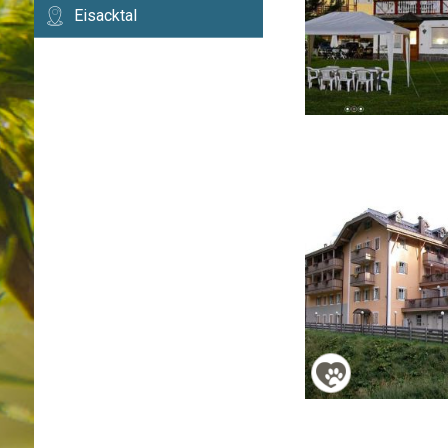
Eisacktal