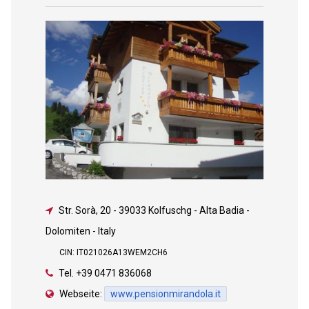
Str. Sorà, 20
-
39033 Kolfuschg - Alta Badia -
Dolomiten - Italy
CIN: IT021026A13WEM2CH6
Tel.
+39 0471 836068
Webseite:
www.pensionmirandola.it