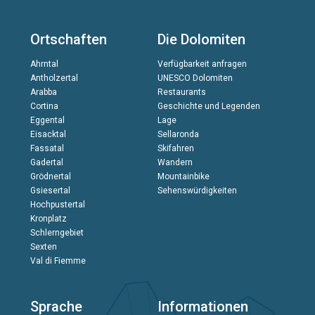
Ortschaften
Die Dolomiten
Ahrntal
Verfügbarkeit anfragen
Antholzertal
UNESCO Dolomiten
Arabba
Restaurants
Cortina
Geschichte und Legenden
Eggental
Lage
Eisacktal
Sellaronda
Fassatal
Skifahren
Gadertal
Wandern
Grödnertal
Mountainbike
Gsiesertal
Sehenswürdigkeiten
Hochpustertal
Kronplatz
Schlerngebiet
Sexten
Val di Fiemme
Sprache
Informationen