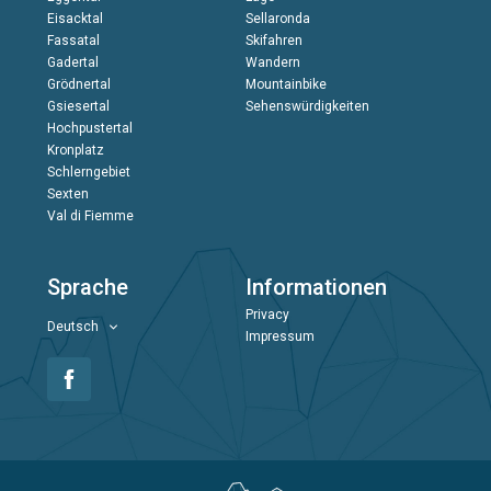
Eisacktal
Sellaronda
Fassatal
Skifahren
Gadertal
Wandern
Grödnertal
Mountainbike
Gsiesertal
Sehenswürdigkeiten
Hochpustertal
Kronplatz
Schlerngebiet
Sexten
Val di Fiemme
Sprache
Informationen
Privacy
Deutsch
Impressum