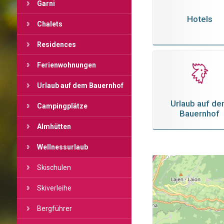
Garni
Hotels
Chalets
Residences
Ferienwohnungen
Urlaub auf dem Bauernhof
Urlaub auf d
Campingplätze
Bauernhof
Almhütten
Wellnessurlaub
Skischulen
Skiverleihe
Bergführer