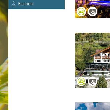
Eisacktal