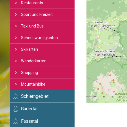
Restaurants
Sport und Freizeit
Taxi und Bus
Sehenswürdigkeiten
Skikarten
Wanderkarten
Shopping
Mountainbike
Schlerngebiet
Gadertal
Fassatal