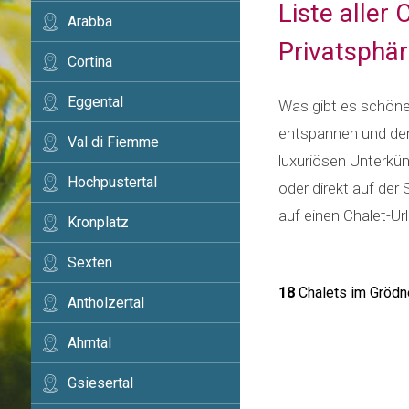
Liste aller
Arabba
Privatsphär
Cortina
Eggental
Was gibt es schöner
entspannen und den 
Val di Fiemme
luxuriösen Unterkün
Hochpustertal
oder direkt auf der
auf einen Chalet-Ur
Kronplatz
Sexten
18
Chalets im Grödne
Antholzertal
Ahrntal
Gsiesertal