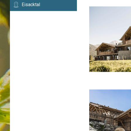
Eisacktal