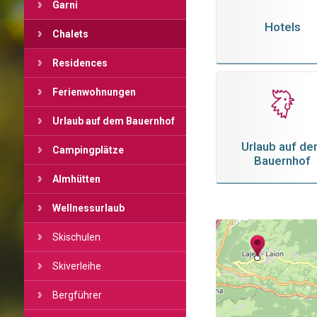
Garni
Hotels
Chalets
Residences
Ferienwohnungen
Urlaub auf dem Bauernhof
Urlaub auf d
Campingplätze
Bauernhof
Almhütten
Wellnessurlaub
Skischulen
Skiverleihe
Bergführer