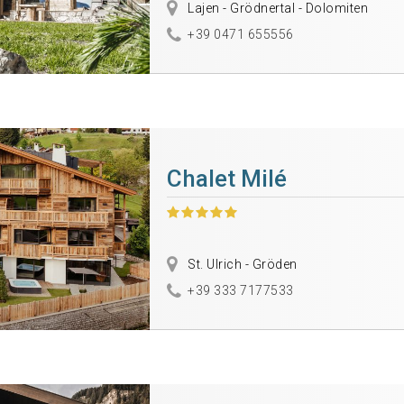
Lajen - Grödnertal - Dolomiten
+39 0471 655556
Chalet Milé
St. Ulrich - Gröden
+39 333 7177533