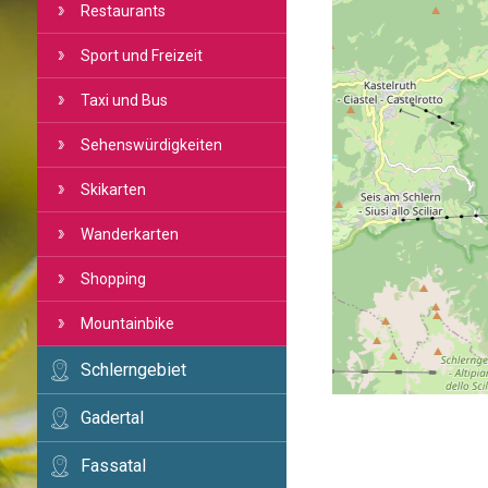
Restaurants
Sport und Freizeit
Taxi und Bus
Sehenswürdigkeiten
Skikarten
Wanderkarten
Shopping
Mountainbike
Schlerngebiet
Gadertal
Fassatal