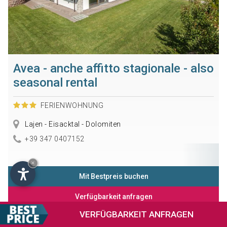
Avea - anche affitto stagionale - also
seasonal rental
FERIENWOHNUNG
Lajen - Eisacktal - Dolomiten
+39 347 0407152
×
Mit Bestpreis buchen
Verfügbarkeit anfragen
VERFÜGBARKEIT
ANFRAGEN
Informationen