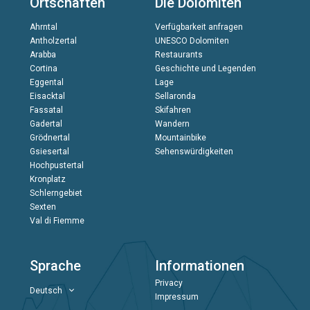
Ortschaften
Die Dolomiten
Ahrntal
Verfügbarkeit anfragen
Antholzertal
UNESCO Dolomiten
Arabba
Restaurants
Cortina
Geschichte und Legenden
Eggental
Lage
Eisacktal
Sellaronda
Fassatal
Skifahren
Gadertal
Wandern
Grödnertal
Mountainbike
Gsiesertal
Sehenswürdigkeiten
Hochpustertal
Kronplatz
Schlerngebiet
Sexten
Val di Fiemme
Sprache
Informationen
Privacy
Deutsch
Impressum