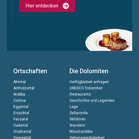
Hier entdecken
Ortschaften
Die Dolomiten
Ahrntal
Verfügbarkeit anfragen
Antholzertal
UNESCO Dolomiten
Arabba
Restaurants
Cortina
Geschichte und Legenden
Eggental
Lage
Eisacktal
Sellaronda
Fassatal
Skifahren
Gadertal
Wandern
Grödnertal
Mountainbike
Gsiesertal
Sehenswürdigkeiten