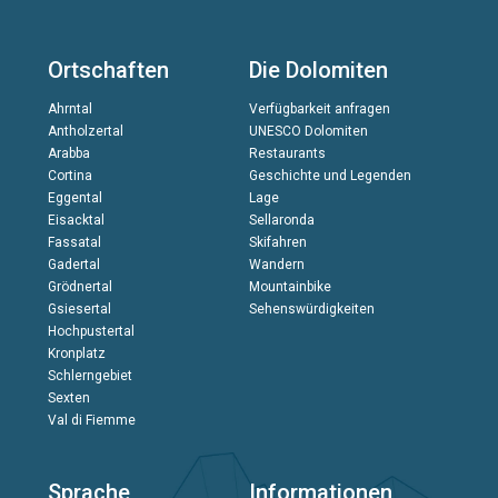
Ortschaften
Die Dolomiten
Ahrntal
Verfügbarkeit anfragen
Antholzertal
UNESCO Dolomiten
Arabba
Restaurants
Cortina
Geschichte und Legenden
Eggental
Lage
Eisacktal
Sellaronda
Fassatal
Skifahren
Gadertal
Wandern
Grödnertal
Mountainbike
Gsiesertal
Sehenswürdigkeiten
Hochpustertal
Kronplatz
Schlerngebiet
Sexten
Val di Fiemme
Sprache
Informationen