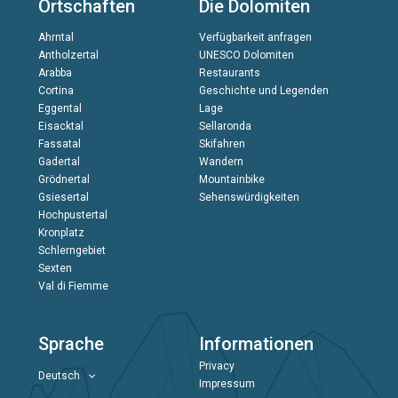
Ortschaften
Die Dolomiten
Ahrntal
Verfügbarkeit anfragen
Antholzertal
UNESCO Dolomiten
Arabba
Restaurants
Cortina
Geschichte und Legenden
Eggental
Lage
Eisacktal
Sellaronda
Fassatal
Skifahren
Gadertal
Wandern
Grödnertal
Mountainbike
Gsiesertal
Sehenswürdigkeiten
Hochpustertal
Kronplatz
Schlerngebiet
Sexten
Val di Fiemme
Sprache
Informationen
Privacy
Deutsch
Impressum