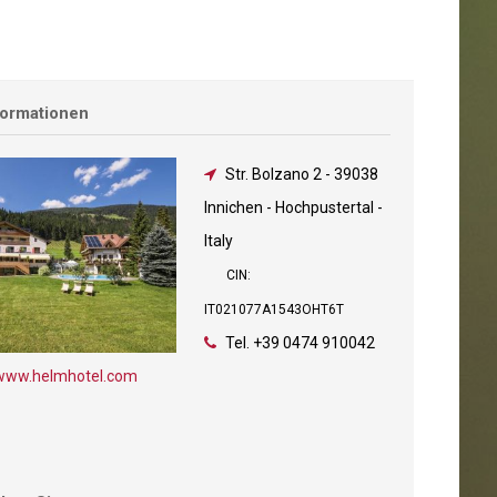
formationen
Str. Bolzano 2
-
39038
Innichen - Hochpustertal -
Italy
CIN:
IT021077A1543OHT6T
Tel.
+39 0474 910042
www.helmhotel.com