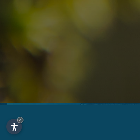
09
10
2
Anreise
Abreise
Erwachsene
Unv
Hotel
Ortschaft
An
×