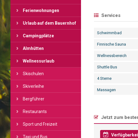
Ferienwohnungen
Services
Urlaub auf dem Bauernhof
Schwimmbad
Campingplätze
Finnische Sauna
Almhütten
Wellnessbereich
Wellnessurlaub
Shuttle Bus
Skischulen
4 Sterne
Skiverleihe
Massagen
Bergführer
Restaurants
Jetzt zum besten
Sport und Freizeit
Verfügbarkei
Taxi und Bus