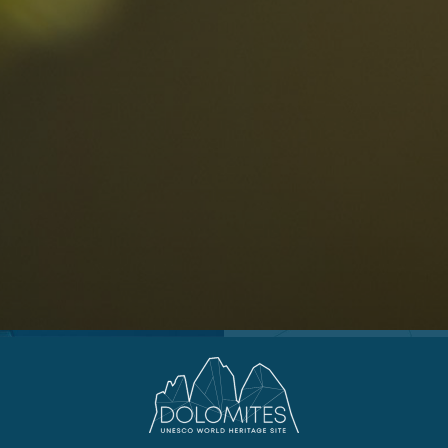
Arabba
R
0
Cortina
G
Eggental
L
Kinder
Eisacktal
S
Fassatal
S
Gadertal
Grödnertal
M
erbindlich
Gsiesertal
S
fragen
Hochpustertal
Kronplatz
Schlerngebiet
Sexten
Val di Fiemme