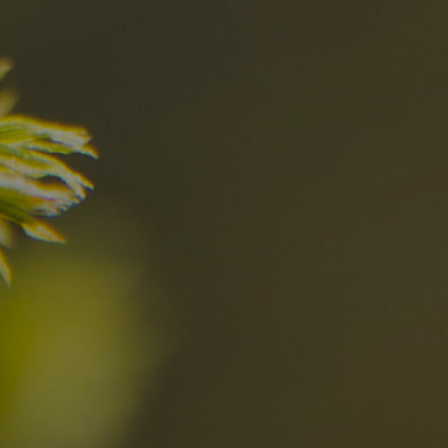
el
Die besten R
in den Dolomi
Hier entdecken
Ortschaften
Ahrntal
V
Antholzertal
U