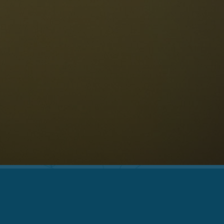
estaurants
eschichte und Legenden
age
ellaronda
kifahren
Informationen
Wandern
ountainbike
Privacy
ehenswürdigkeiten
Impressum