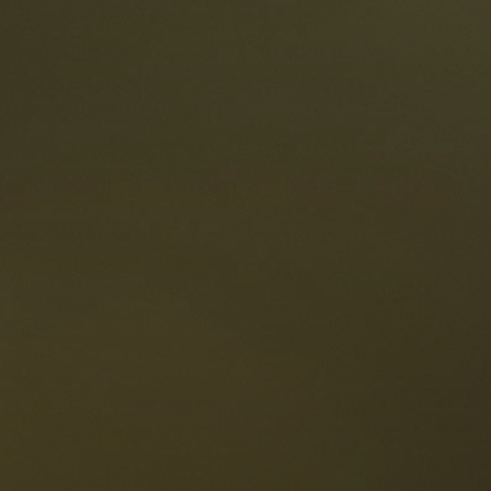
estaurants
ten
Die Dolomiten
Sprache
erfügbarkeit anfragen
Deutsch
NESCO Dolomiten