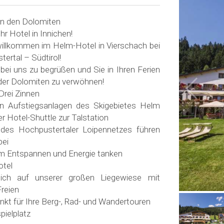
in den Dolomiten
r Hotel in Innichen!
 willkommen im Helm-Hotel in Vierschach bei
ertal – Südtirol!
 bei uns zu begrüßen und Sie in Ihren Ferien
der Dolomiten zu verwöhnen!
Drei Zinnen
n Aufstiegsanlagen des Skigebietes Helm
r Hotel-Shuttle zur Talstation
n des Hochpustertaler Loipennetzes führen
bei
m Entspannen und Energie tanken
tel
ich auf unserer großen Liegewiese mit
reien
nkt für Ihre Berg-, Rad- und Wandertouren
pielplatz