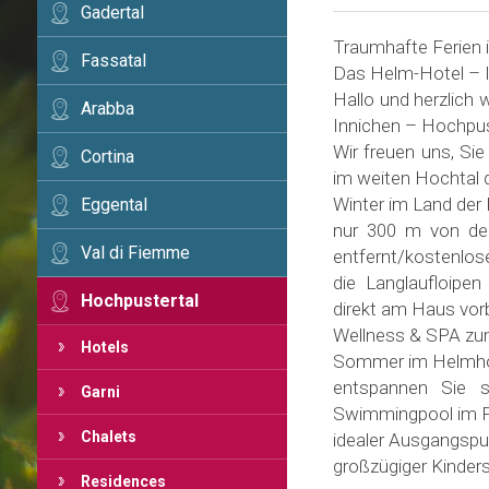
Gadertal
Traumhafte Ferien 
Fassatal
Das Helm-Hotel – Ih
Hallo und herzlich
Arabba
Innichen – Hochpust
Wir freuen uns, Sie
Cortina
im weiten Hochtal 
Winter im Land der 
Eggental
nur 300 m von de
Val di Fiemme
entfernt/kostenlose
die Langlaufloipe
Hochpustertal
direkt am Haus vor
Wellness & SPA zu
Hotels
Sommer im Helmho
entspannen Sie s
Garni
Swimmingpool im F
Chalets
idealer Ausgangspu
großzügiger Kinders
Residences