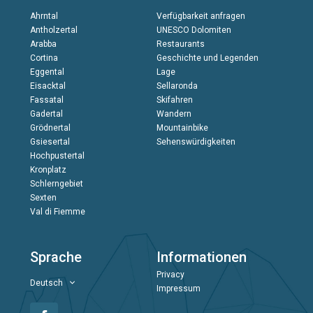
Ahrntal
Verfügbarkeit anfragen
Antholzertal
UNESCO Dolomiten
Arabba
Restaurants
Cortina
Geschichte und Legenden
Eggental
Lage
Eisacktal
Sellaronda
Fassatal
Skifahren
Gadertal
Wandern
Grödnertal
Mountainbike
Gsiesertal
Sehenswürdigkeiten
Hochpustertal
Kronplatz
Schlerngebiet
Sexten
Val di Fiemme
Sprache
Informationen
Privacy
Deutsch
Impressum