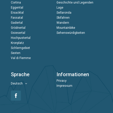
Cortina
Geschichte und Legenden
Eggental
Lage
Eisacktal
Sellaronda
Fassatal
Skifahren
Gadertal
Wandern
Grödnertal
Mountainbike
Gsiesertal
Sehenswürdigkeiten
Hochpustertal
Kronplatz
Schlerngebiet
Sexten
Val di Fiemme
Sprache
Informationen
Privacy
Deutsch
Impressum