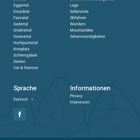
Eggental
Lage
Eisacktal
Sellaronda
Fassatal
Skifahren
Gadertal
Wandern
Grödnertal
Mountainbike
Gsiesertal
Sehenswürdigkeiten
Hochpustertal
Kronplatz
Schlerngebiet
Sexten
Val di Fiemme
Sprache
Informationen
Privacy
Deutsch
Impressum