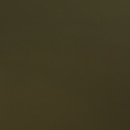
estaurants
ten
Die Dolomiten
Sprache
erfügbarkeit anfragen
Deutsch
NESCO Dolomiten