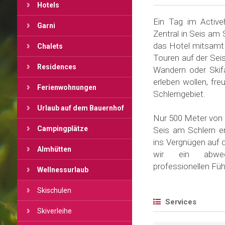
Hotels
Ein Tag im Active
Garni
Zentral in Seis am 
das Hotel mitsamt
Chalets
Touren auf der Sei
Residences
Wandern oder Skif
erleben wollen, fr
Ferienwohnungen
Schlerngebiet.
Urlaub auf dem Bauernhof
Nur 500 Meter von 
Campingplätze
Seis am Schlern e
ins Vergnügen auf 
Almhütten
wir ein abwech
professionellen Füh
Wellnessurlaub
Skischulen
Services
Skiverleihe