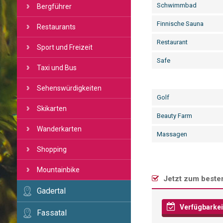
Schwimmbad
Bergführer
Finnische Sauna
Restaurants
Restaurant
Sport und Freizeit
Safe
Taxi und Bus
Sehenswürdigkeiten
Golf
Skikarten
Beauty Farm
Wanderkarten
Massagen
Shopping
Mountainbike
Jetzt zum besten
Gadertal
Verfügbarkei
Fassatal