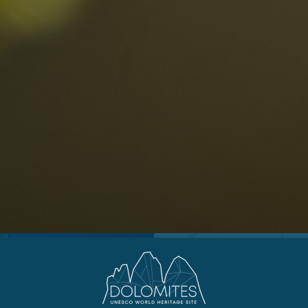
Arabba
R
0
Cortina
G
Eggental
L
Kinder
Eisacktal
S
Fassatal
S
Gadertal
Grödnertal
M
erbindlich
Gsiesertal
S
fragen
Hochpustertal
Kronplatz
Schlerngebiet
Sexten
Val di Fiemme