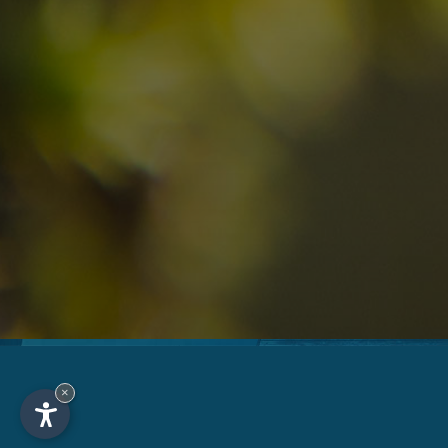
09
10
2
Anreise
Abreise
Erwachsene
Unv
Hotel
Ortschaft
An
×