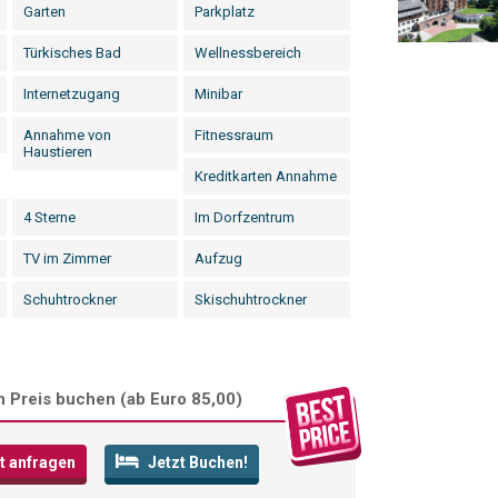
Garten
Parkplatz
Türkisches Bad
Wellnessbereich
Internetzugang
Minibar
Annahme von
Fitnessraum
Haustieren
Kreditkarten Annahme
4 Sterne
Im Dorfzentrum
TV im Zimmer
Aufzug
Schuhtrockner
Skischuhtrockner
 Preis buchen (
ab Euro 85,00
)
t anfragen
Jetzt Buchen!