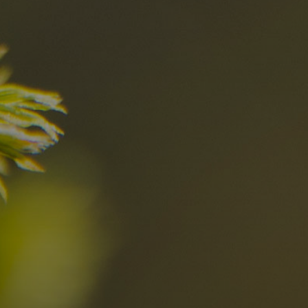
el
Die besten R
in den Dolomi
Hier entdecken
Ortschaften
Ahrntal
V
Antholzertal
U