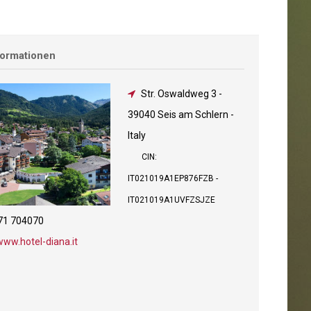
formationen
Str. Oswaldweg 3
-
39040 Seis am Schlern -
Italy
CIN:
IT021019A1EP876FZB -
IT021019A1UVFZSJZE
71 704070
www.hotel-diana.it