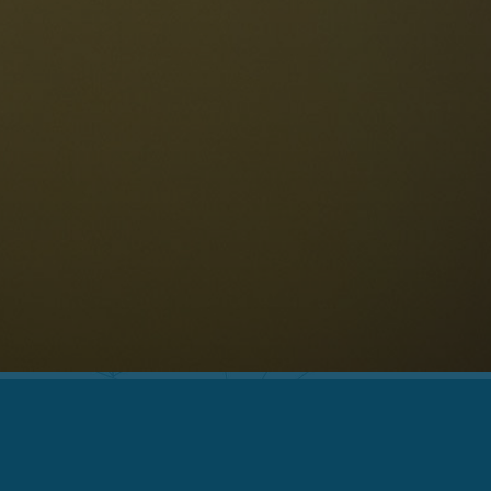
estaurants
eschichte und Legenden
age
ellaronda
kifahren
Informationen
Wandern
ountainbike
Privacy
ehenswürdigkeiten
Impressum