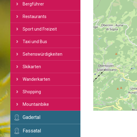
Bergführer
Restaurants
Sport und Freizeit
Taxi und Bus
Sehenswürdigkeiten
Skikarten
Wanderkarten
Shopping
Mountainbike
Gadertal
Fassatal