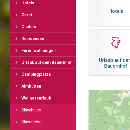
Hotels
Hotels
Garni
Chalets
Residences
Ferienwohnungen
Urlaub auf d
Urlaub auf dem Bauernhof
Bauernhof
Campingplätze
Almhütten
Wellnessurlaub
Skischulen
Skiverleihe