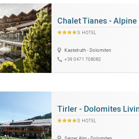
Chalet Tianes - Alpine
S
HOTEL
Kastelruth - Dolomiten
+39 0471 708082
Tirler - Dolomites Livi
S
HOTEL
Seiser Alm - Dolomiten