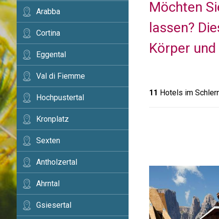
Möchten Sie
Arabba
lassen? Die
Cortina
Körper und 
Eggental
Val di Fiemme
11
Hotels im Schler
Hochpustertal
Kronplatz
Sexten
Antholzertal
Ahrntal
Gsiesertal