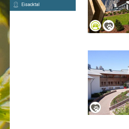
Eisacktal