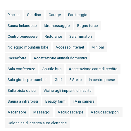
Piscina
Giardino
Garage
Parcheggio
Sauna finlandese
Idromassaggio
Bagno turco
Centro benessere
Ristorante
Sala fumatori
Noleggio mountain bike
Accesso internet
Minibar
Cassaforte
Accettazione animali domestici
Sala conferenze
Shuttle bus
Accettazione carte di credito
Sala giochi per bambini
Golf
5 Stelle
In centro paese
Sulla pista da sci
Vicino agli impianti di risalita
Sauna a infrarossi
Beauty farm
TV in camera
Ascensore
Massaggi
Asciugascarpe
Asciugascarponi
Colonnina di ricarica auto elettriche