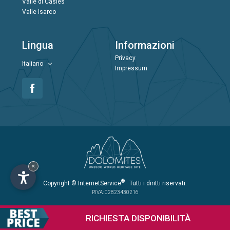
Valle di Casies
Valle Isarco
Lingua
Informazioni
Privacy
Italiano
Impressum
×
®
Copyright
© InternetService
· Tutti i diritti riservati.
P.IVA: 02823430216
RICHIESTA
DISPONIBILITÀ