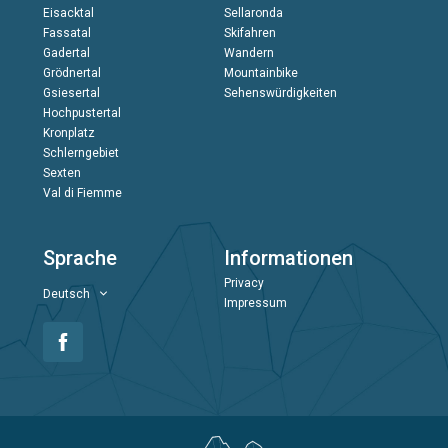
Eisacktal
Sellaronda
Fassatal
Skifahren
Gadertal
Wandern
Grödnertal
Mountainbike
Gsiesertal
Sehenswürdigkeiten
Hochpustertal
Kronplatz
Schlerngebiet
Sexten
Val di Fiemme
Sprache
Informationen
Privacy
Deutsch
Impressum