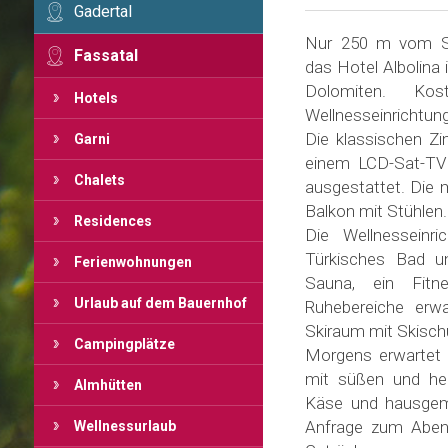
Gadertal
Nur 250 m vom Ski
Fassatal
das Hotel Albolina 
Dolomiten. Ko
Hotels
Wellnesseinrichtun
Die klassischen Z
Garni
einem LCD-Sat-TV
Chalets
ausgestattet. Die
Balkon mit Stühlen.
Residences
Die Wellnesseinr
Türkisches Bad u
Ferienwohnungen
Sauna, ein Fitn
Urlaub auf dem Bauernhof
Ruhebereiche erwa
Skiraum mit Skisch
Campingplätze
Morgens erwartet S
mit süßen und her
Almhütten
Käse und hausgem
Anfrage zum Abend
Wellnessurlaub