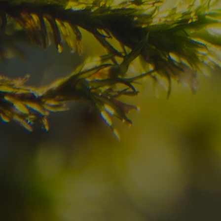
Haben Sie Ihr Traumzi
schon gefunden?
Prüfen Sie hier die Verfügbarkeit für
Ihren Urlaub in den Dolomiten
08
09
2
Anreise
Abreise
Erwachsene
Unv