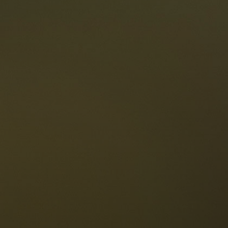
estaurants
ten
Die Dolomiten
Sprache
erfügbarkeit anfragen
Deutsch
NESCO Dolomiten
estaurants
eschichte und Legenden
age
ellaronda
kifahren
Informationen
Wandern
ountainbike
Privacy
ehenswürdigkeiten