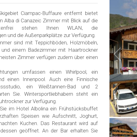
gebiet Ciampac-Buffaure entfernt bietet
in Alba di Canazeic Zimmer mit Blick auf die
stenfrei stehen Ihnen WLAN, die
gen und die Außenparkplätze zur Verfügung.
immer sind mit Teppichböden, Holzmöbeln,
 und einem Badezimmer mit Haartrockner
 meisten Zimmer verfügen zudem über einen
ichtungen umfassen einen Whirlpool, ein
nd einen Innenpool. Auch eine Finnische
essstudio, ein Weißtannen-Bad und 2
rten Sie. Wintersportliebhabern steht ein
uhtrockner zur Verfügung.
ie im Hotel Albolina ein Frühstücksbuffet
zhaften Speisen wie Aufschnitt, Joghurt,
achten Kuchen. Das Restaurant wird auf
essen geöffnet. An der Bar erhalten Sie