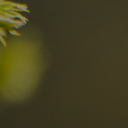
el
Die besten R
in den Dolomi
Hier entdecken
Ortschaften
Ahrntal
V
Antholzertal
U
Arabba
R
0
Cortina
G
Eggental
L
Kinder
Eisacktal
S
Fassatal
S
Gadertal
Grödnertal
M
erbindlich
Gsiesertal
S