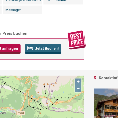
Zöliakiegerechte Küche
TV im Zimmer
Massagen
n Preis buchen
t anfragen
Jetzt Buchen!
Kontaktin
+
−