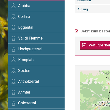
Skiverleih
Arabba
Aufzug
Cortina
Eggental
Jetzt zum beste
Val di Fiemme
Verfügbarkei
Hochpustertal
Kronplatz
Sexten
Antholzertal
Ahrntal
Gsiesertal