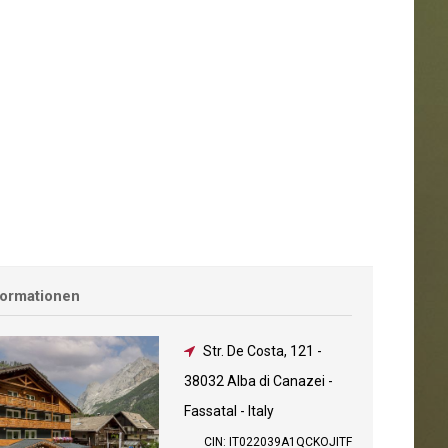
formationen
Str. De Costa, 121
-
38032 Alba di Canazei -
Fassatal - Italy
CIN: IT022039A1QCKOJITF