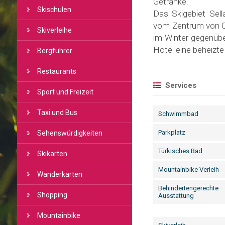
Getränke.
Skischulen
Das Skigebiet Sel
vom Zentrum von Ca
Skiverleihe
im Winter gegenübe
Hotel eine beheizt
Bergführer
Restaurants
Services
Sport und Freizeit
Taxi und Bus
Schwimmbad
Parkplatz
Sehenswürdigkeiten
Türkisches Bad
Skikarten
Mountainbike Verleih
Wanderkarten
Behindertengerechte
Shopping
Ausstattung
Mountainbike