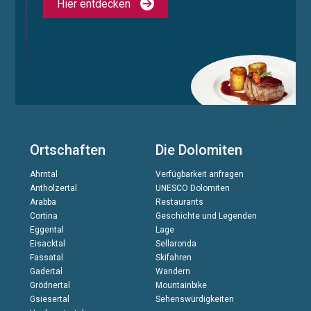
Hier entdecken
Ortschaften
Die Dolomiten
Ahrntal
Verfügbarkeit anfragen
Antholzertal
UNESCO Dolomiten
Arabba
Restaurants
Cortina
Geschichte und Legenden
Eggental
Lage
Eisacktal
Sellaronda
Fassatal
Skifahren
Gadertal
Wandern
Grödnertal
Mountainbike
Gsiesertal
Sehenswürdigkeiten