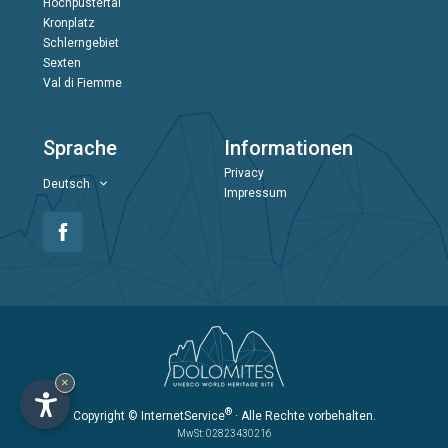
Hochpustertal
Kronplatz
Schlerngebiet
Sexten
Val di Fiemme
Sprache
Informationen
Privacy
Deutsch
Impressum
×
®
Copyright
© InternetService
· Alle Rechte vorbehalten.
MwSt: 02823430216