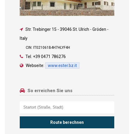
Str. Trebinger 15
-
39046 St. Ulrich - Gröden -
Italy
CIN: IT021061B4H7HLYF4H
Tel.
+39 0471 786276
Webseite:
www.ester.bz.it
So erreichen Sie uns