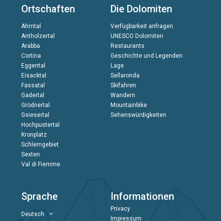
Ortschaften
Die Dolomiten
Ahrntal
Verfügbarkeit anfragen
Antholzertal
UNESCO Dolomiten
Arabba
Restaurants
Cortina
Geschichte und Legenden
Eggental
Lage
Eisacktal
Sellaronda
Fassatal
Skifahren
Gadertal
Wandern
Grödnertal
Mountainbike
Gsiesertal
Sehenswürdigkeiten
Hochpustertal
Kronplatz
Schlerngebiet
Sexten
Val di Fiemme
Sprache
Informationen
Privacy
Deutsch
Impressum