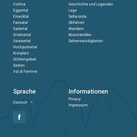
Cortina
Geschichte und Legenden
Eggental
Lage
Eisacktal
Sellaronda
Fassatal
Skifahren
Gadertal
Wandern
Grödnertal
Mountainbike
Gsiesertal
Sehenswürdigkeiten
Hochpustertal
Kronplatz
Schlerngebiet
Sexten
Val di Fiemme
Sprache
Informationen
Privacy
Deutsch
Impressum